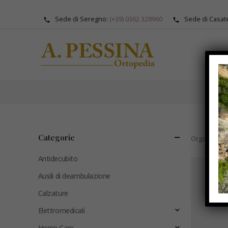
Sede di Seregno:
(+39) 0362 328960
Sede di Casat
CAT
Categorie
Organizza p
Antidecubito
Ausili di deambulazione
Calzature
Elettromedicali
Home Care