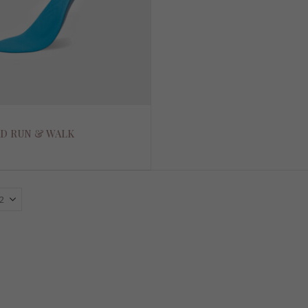
D RUN & WALK
Disco rigido girevole
Disco rigido girevole
€
79,00
€
79,00
Asse di trasferimento
Asse di trasferimento
€
63,50
€
63,50