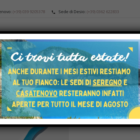
enovo:
(+39) 039 9205378
Sede di Desio:
(+39) 0362 622833
ALOGO
ARTICOLI ORTOPEDICI
PRODOTTI SU MISURA
SERVIZI SU 
HOME
SHOP
SPORTIVI
er: