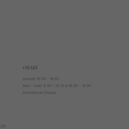
Sedia comoda per wc e doccia
Sedia comoda per wc e doccia
€
319,90
ORARI
Lunedì:
15.00
–
19.00
Mar – Sab:
8.30
–
12.30 e
15.00
–
19.00
Domenica Chiuso
5/51