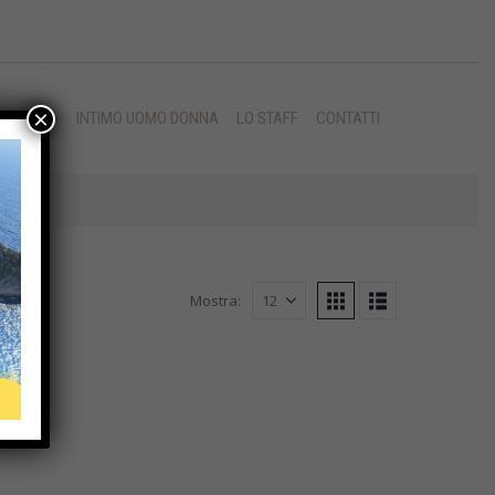
×
MISURA
INTIMO UOMO DONNA
LO STAFF
CONTATTI
Mostra: