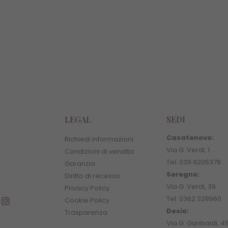
Sedia comoda per wc e doccia
€
319,90
€
319,90
LEGAL
SEDI
Casatenovo:
Richiedi informazioni
Via G. Verdi, 1
Condizioni di vendita
Tel: 039 9205378
Garanzia
Seregno:
Diritto di recesso
Via G. Verdi, 39
Privacy Policy
Tel: 0362 328960
Cookie Policy
Desio:
Trasparenza
Via G. Garibaldi, 4