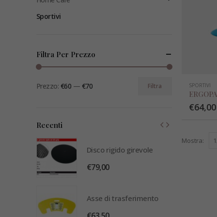
Sportivi
Filtra Per Prezzo
Prezzo:
€60
—
€70
Filtra
SPORTIVI
ERGOPA
€
64,00
Recenti
Mostra:
revole
Disco rigido girevole
€
79,00
rimento
Asse di trasferimento
€
63,50