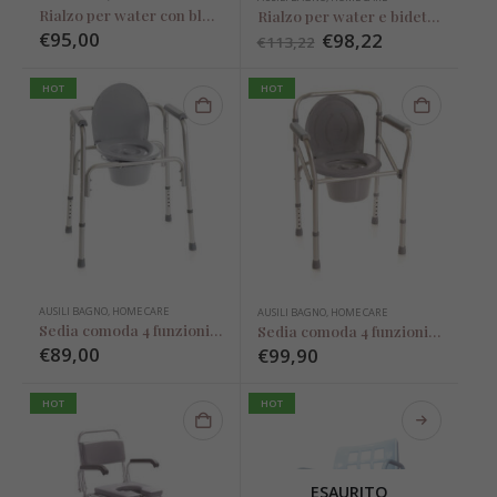
Rialzo per water con blocco centrale – h 13 cm
Rialzo per water e bidet in Eva
€
95,00
€
98,22
€
113,22
HOT
HOT
AUSILI BAGNO
,
HOME CARE
AUSILI BAGNO
,
HOME CARE
Sedia comoda 4 funzioni in una (fissa)
Sedia comoda 4 funzioni in una (pieghevole)
€
89,00
€
99,90
HOT
HOT
ESAURITO