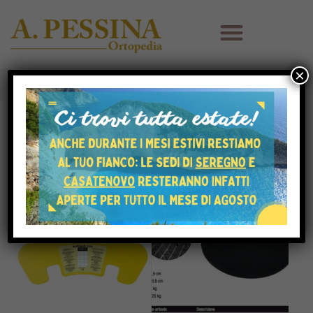
×
HOME
SHOP
HOME CARE
FILTER
HOT
HOT