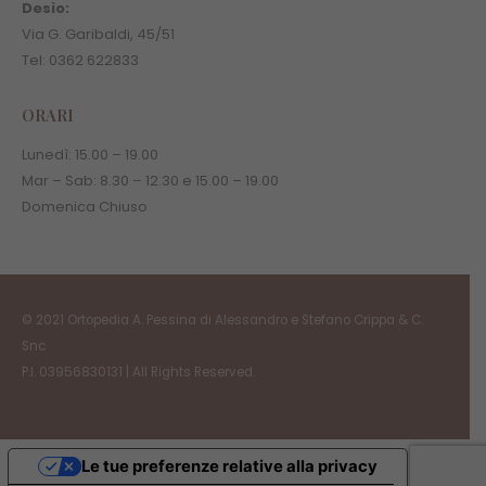
Desio:
Via G. Garibaldi, 45/51
Tel: 0362 622833
ORARI
Lunedì:
15.00
–
19.00
Mar – Sab:
8.30
–
12.30 e
15.00
–
19.00
Domenica Chiuso
© 2021 Ortopedia A. Pessina di Alessandro e Stefano Crippa & C.
Snc
P.I. 03956830131 | All Rights Reserved.
Le tue preferenze relative alla privacy