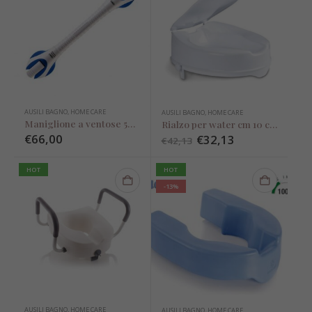
AUSILI BAGNO
,
HOME CARE
AUSILI BAGNO
,
HOME CARE
Maniglione a ventose 500 mm
Rialzo per water cm 10 con fermi e coperchio
€
66,00
€
32,13
€
42,13
HOT
HOT
-13%
AUSILI BAGNO
,
HOME CARE
AUSILI BAGNO
,
HOME CARE