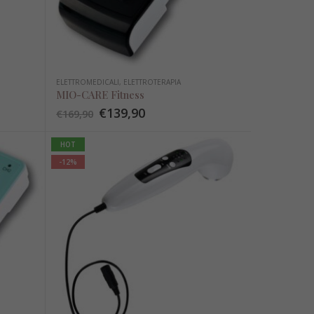
€
79,00
Asse di trasferimento
ELETTROMEDICALI
,
ELETTROTERAPIA
€
63,50
MIO-CARE Fitness
€
139,90
€
169,90
Sedia comoda per wc e doccia
Sedia comoda per wc e doccia
HOT
€
319,90
-12%