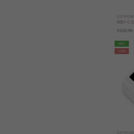
ELETTROME
MIO-CA
€
223,90
HOT
-11%
ELETTROME