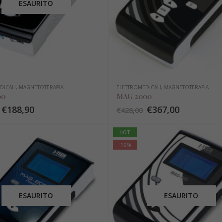
ESAURITO
DICALI
,
MAGNETOTERAPIA
ELETTROMEDICALI
,
MAGNETOTERAPIA
00
MAG 2000
€
188,90
€
367,00
€
428,00
HOT
-10%
ESAURITO
ESAURITO
Disco rigido girevole
Disco rigido girevole