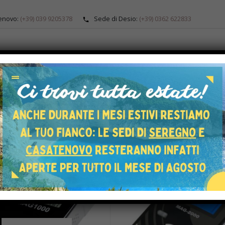
enovo:
(+39) 039 9205378
Sede di Desio:
(+39) 0362 622833
ALOGO
ARTICOLI ORTOPEDICI
PRODOTTI SU MISURA
SERVIZI SU 
HOME
SHOP
ELETTROMEDICALI
er:
HOT
-14%