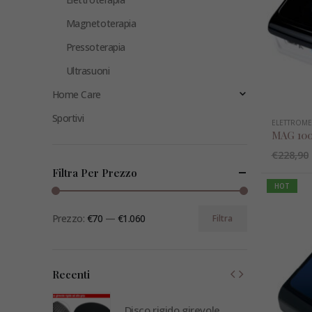
Magnetoterapia
Pressoterapia
Ultrasuoni
Home Care
Sportivi
ELETTROME
MAG 10
€
228,90
Filtra Per Prezzo
HOT
Prezzo:
€70
—
€1.060
Filtra
Recenti
revole
Disco rigido girevole