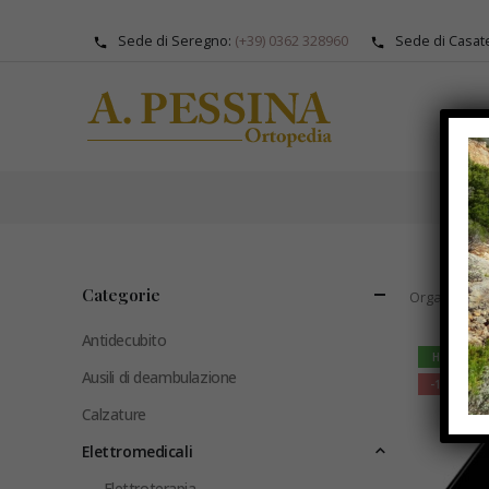
Sede di Seregno:
(+39) 0362 328960
Sede di Casat
CAT
Categorie
Organizza p
Antidecubito
HOT
Ausili di deambulazione
-17%
Calzature
Elettromedicali
Elettroterapia