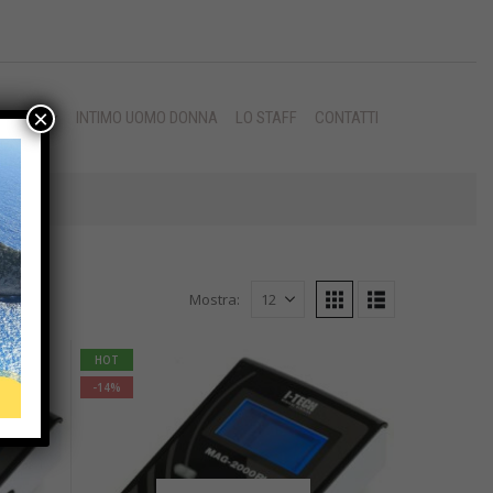
×
MISURA
INTIMO UOMO DONNA
LO STAFF
CONTATTI
Mostra:
HOT
-14%