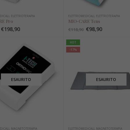
DICALI
,
ELETTROTERAPIA
ELETTROMEDICALI
,
ELETTROTERAPIA
RE Pro
MIO-CARE Tens
€
198,90
€
98,90
€
118,90
HOT
-17%
ESAURITO
ESAURITO
DICALI
,
MAGNETOTERAPIA
ELETTROMEDICALI
,
MAGNETOTERAPIA