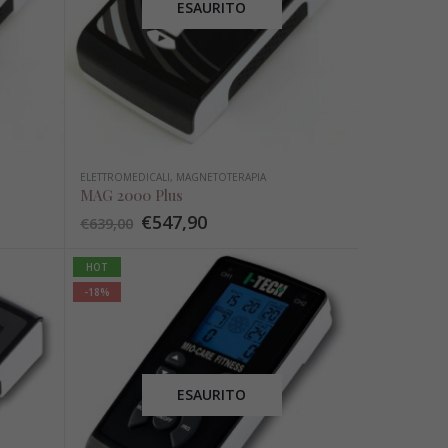
ESAURITO
ELETTROMEDICALI
,
MAGNETOTERAPIA
MAG 2000 Plus
€
547,90
€
639,00
HOT
-18%
ESAURITO
Disco rigido girevole