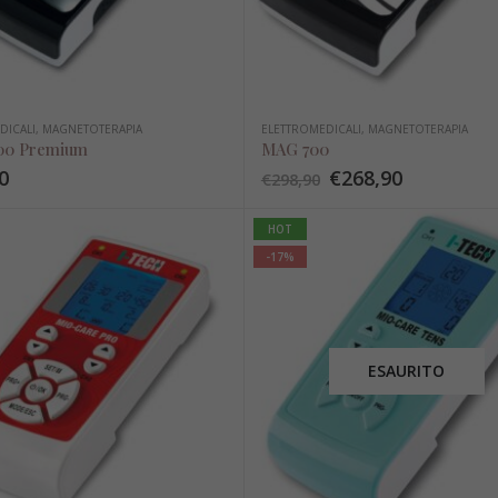
€
79,00
€
79,00
Asse di trasferimento
Asse di trasferimento
DICALI
,
MAGNETOTERAPIA
ELETTROMEDICALI
,
MAGNETOTERAPIA
€
63,50
€
63,50
00 Premium
MAG 700
0
€
268,90
€
298,90
Sedia comoda per wc e doccia
HOT
€
319,90
€
319,90
-17%
ESAURITO