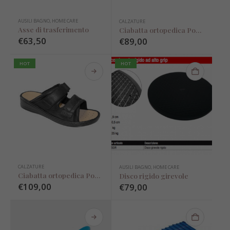
AUSILI BAGNO
,
HOME CARE
CALZATURE
Asse di trasferimento
Ciabatta ortopedica Podartis Alipes blu
Disco rigido girevole
Disco rigido girevo
€
63,50
€
89,00
€
79,00
€
79,00
HOT
HOT
Asse di trasferimento
Asse di trasferime
€
63,50
€
63,50
Sedia comoda per wc e doccia
€
319,90
€
319,90
CALZATURE
AUSILI BAGNO
,
HOME CARE
Ciabatta ortopedica Podartis Michelangelo nero
Disco rigido girevole
€
109,00
€
79,00