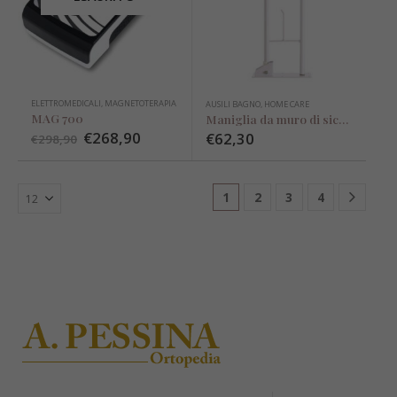
ELETTROMEDICALI
,
MAGNETOTERAPIA
AUSILI BAGNO
,
HOME CARE
MAG 700
Maniglia da muro di sicurezza per bagno
€
268,90
€
62,30
€
298,90
1
2
3
4