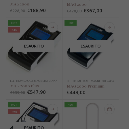
MAG 1000
MAG 2000
€
188,90
€
367,00
€
228,90
€
428,00
HOT
HOT
-14%
ESAURITO
ESAURITO
ELETTROMEDICALI
,
MAGNETOTERAPIA
ELETTROMEDICALI
,
MAGNETOTERAPIA
MAG 2000 Plus
MAG 2000 Premium
€
547,90
€
449,00
€
639,00
HOT
HOT
-10%
ESAURITO