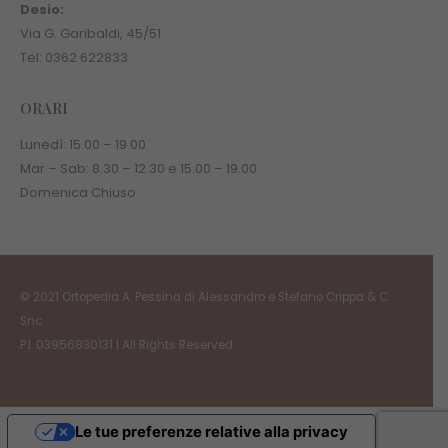
Desio:
Via G. Garibaldi, 45/51
Tel: 0362 622833
ORARI
Lunedì:
15.00
–
19.00
Mar – Sab:
8.30
–
12.30 e
15.00
–
19.00
Domenica Chiuso
© 2021 Ortopedia A. Pessina di Alessandro e Stefano Crippa & C.
Snc
P.I. 03956830131 | All Rights Reserved.
Le tue preferenze relative alla privacy