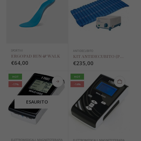
SPORTIVI
ANTIDECUBITO
ERGOPAD RUN & WALK
KIT ANTIDECUBITO (POMPA E MATERASSO) LEVITAS MORETTI EXCEL 4000
€
64,00
€
235,00
HOT
HOT
-17%
-14%
ESAURITO
ELETTROMEDICALI
,
MAGNETOTERAPIA
ELETTROMEDICALI
,
MAGNETOTERAPIA