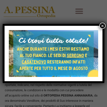
×
HOME
CONDIZIONI DI VENDITA
Condizioni di vendita:
Gentile cliente,
La informiamo che le condizioni generali di vendita, di seguito
riportate, indicano, nel rispetto delle normative vigenti a tutela del
consumatore, le condizioni e le modalità con cui procedere
all’acquisto online sul sito di
ORTOPEDIA PESSINA ANNAMARIA
, da
ora denominato Venditore, dei prodotti di Suo interesse in maniera
sicura, facile e conveniente. Pertanto La invitiamo a leggerle ed