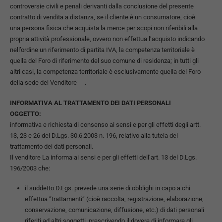
controversie civili e penali derivanti dalla conclusione del presente
contratto di vendita a distanza, se il cliente è un consumatore, cioè
una persona fisica che acquista la merce per scopi non riferibili alla
propria attività professionale, ovvero non effettua l’acquisto indicando
nell’ordine un riferimento di partita IVA, la competenza territoriale è
quella del Foro di riferimento del suo comune di residenza; in tutti gli
altri casi, la competenza territoriale è esclusivamente quella del Foro
della sede del Venditore .
INFORMATIVA AL TRATTAMENTO DEI DATI PERSONALI
OGGETTO:
informativa e richiesta di consenso ai sensi e per gli effetti degli artt.
13, 23 e 26 del D.Lgs. 30.6.2003 n. 196, relativo alla tutela del
trattamento dei dati personali.
Il venditore La informa ai sensi e per gli effetti dell’art. 13 del D.Lgs.
196/2003 che:
il suddetto D.Lgs. prevede una serie di obblighi in capo a chi
effettua “trattamenti” (cioè raccolta, registrazione, elaborazione,
conservazione, comunicazione, diffusione, etc.) di dati personali
riferiti ad altri soggetti, prescrivendo il dovere di informare gli