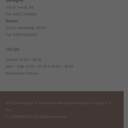
Seregno:
Via G. Verdi, 39
Tel: 0362 328960
Desio:
Via G. Garibaldi, 45/51
Tel: 0362 622833
ORARI
Lunedì:
15.00
–
19.00
Mar – Sab:
8.30
–
12.30 e
15.00
–
19.00
Domenica Chiuso
© 2021 Ortopedia A. Pessina di Alessandro e Stefano Crippa & C.
Snc
P.I. 03956830131 | All Rights Reserved.