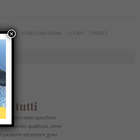
×
MISURA
INTIMO UOMO DONNA
LO STAFF
CONTATTI
er tutti
endo conto delle specifiche
i ortopedici qualificati, viene
l paziente ed evitare gravi