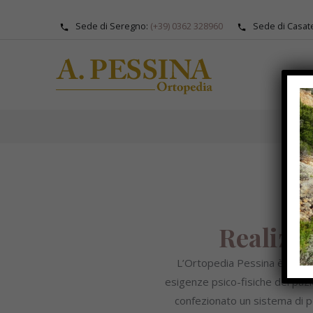
Sede di Seregno:
(+39) 0362 328960
Sede di Casat
CAT
Realizza
L’Ortopedia Pessina è specia
esigenze psico-fisiche del pazie
confezionato un sistema di p