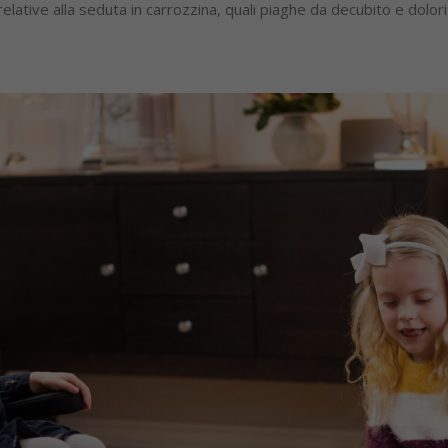
elative alla seduta in carrozzina, quali piaghe da decubito e dolori 