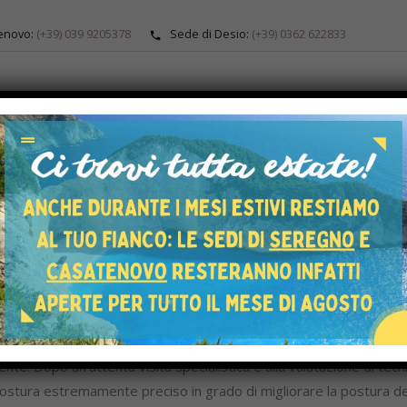
enovo:
(+39) 039 9205378
Sede di Desio:
(+39) 0362 622833
ALOGO
ARTICOLI ORTOPEDICI
PRODOTTI SU MISURA
SERVIZI SU 
HOME
SISTEMI DI POSTURA
zione di sistemi posturali p
lizzata nella realizzazione di sistemi posturali personalizzati ten
nte. Dopo un’attenta visita specialistica e alla valutazione di tecnic
ostura estremamente preciso in grado di migliorare la postura de