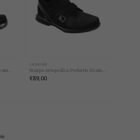
CALZATURE
Scarpa ortopedica Podartis Deambulo L nero
Scarpa ortopedica Podartis Deambulo Sport nero
€
89,00
ole