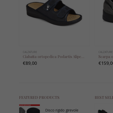
CALZATURE
CALZATURE
Ciabatta ortopedica Podartis Alipes blu
€
89,00
€
159,0
FEATURED PRODUCTS
BEST SEL
Disco rigido girevole