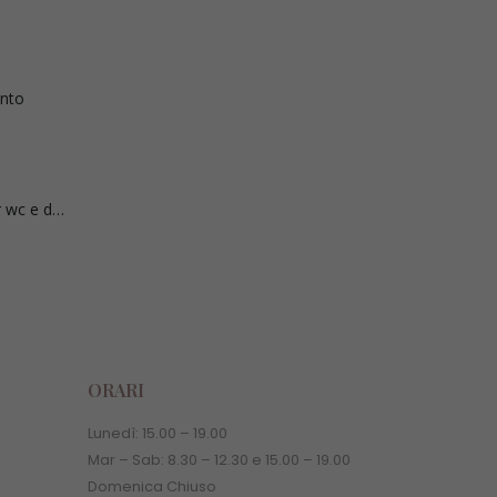
ento
Sedia comoda per wc e doccia
ORARI
Lunedì:
15.00
–
19.00
Mar – Sab:
8.30
–
12.30 e
15.00
–
19.00
Domenica Chiuso