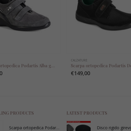
CALZATURE
Scarpa ortopedica Podartis Alba grey
0
€
149,00
LING PRODUCTS
LATEST PRODUCTS
Scarpa ortopedica Podartis Deambulo Sport nero
Disco rigido girev