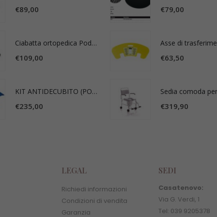
€
89,00
€
79,00
Ciabatta ortopedica Podartis Michelangelo nero
Asse di trasferim
€
109,00
€
63,50
KIT ANTIDECUBITO (POMPA E MATERASSO) LEVITAS MORETTI EXCEL 4000
€
235,00
€
319,90
LEGAL
SEDI
Casatenovo:
Richiedi informazioni
Via G. Verdi, 1
Condizioni di vendita
Tel: 039 9205378
Garanzia