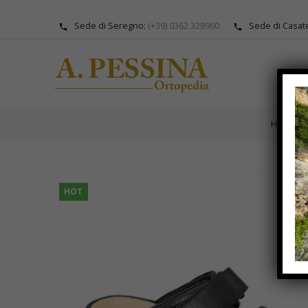
Sede di Seregno:
(+39) 0362 328960
Sede di Casat
CAT
HOME
HOT