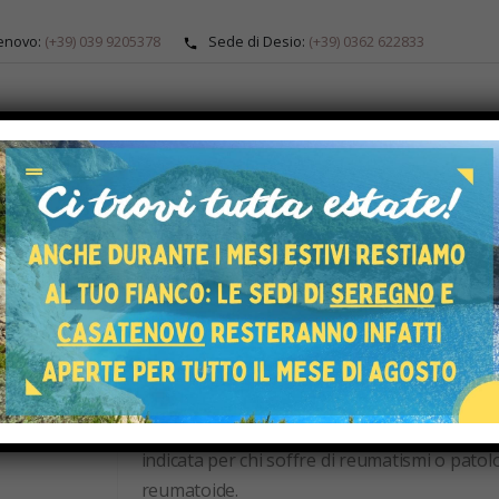
enovo:
(+39) 039 9205378
Sede di Desio:
(+39) 0362 622833
ALOGO
ARTICOLI ORTOPEDICI
PRODOTTI SU MISURA
SERVIZI SU 
SHOP
CALZATURE
CIABATTA ORTOPEDICA PODARTIS MICHELANGEL
Ciabatta ortopedica Po
nero
€
109,00
La ciabatta Michelangelo con tomaia automod
indicata per chi soffre di reumatismi o patolog
reumatoide.