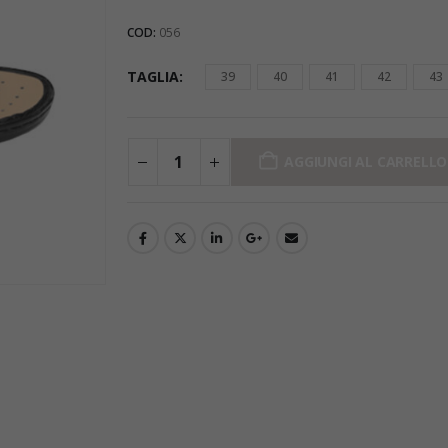
COD:
056
TAGLIA
39
40
41
42
43
AGGIUNGI AL CARRELLO