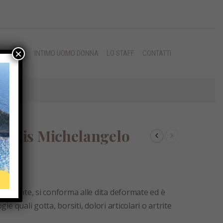
×
MISURA
INTIMO UOMO DONNA
LO STAFF
CONTATTI
O NERO
dartis Michelangelo
ellante, si conforma alle dita deformate ed è
ie quali gotta, borsiti, dolori articolari o artrite